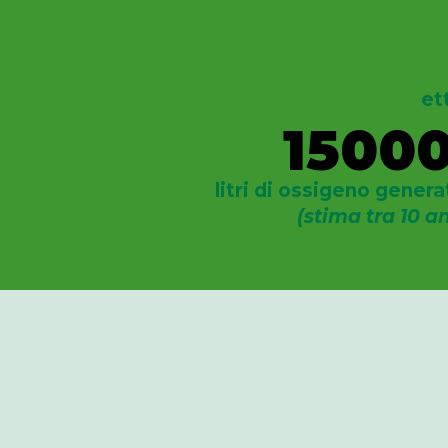
et
1500
litri di ossigeno genera
(stima tra 10 a