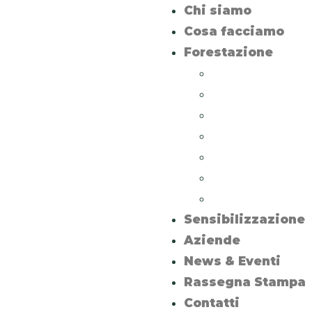
Chi siamo
Cosa facciamo
Forestazione
Arnesano
Minervino di Le
Monteroni di L
Nardò
Specchia
Torre Guaceto
Uggiano La Chi
Sensibilizzazione
Aziende
News & Eventi
Rassegna Stampa
Contatti