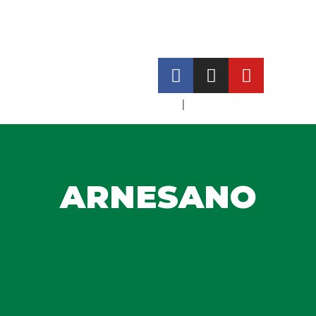
ITA
|
ENG
ARNESANO