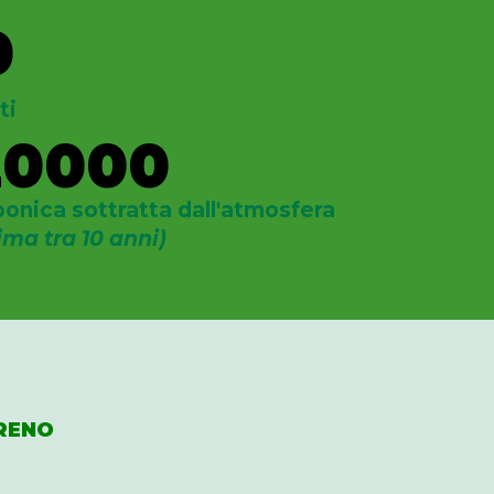
0
ti
20000
bonica sottratta dall'atmosfera
ima tra 10 anni)
RENO