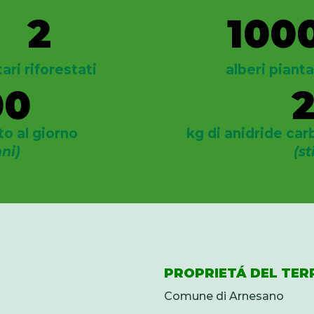
2
100
tari riforestati
alberi pianta
00
to al giorno
kg di anidride car
nni)
(st
PROPRIETÁ DEL TER
Comune di Arnesano