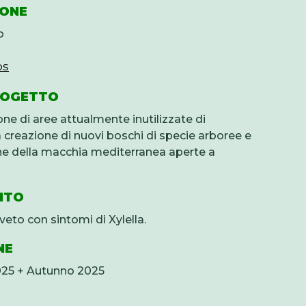
IONE
o
ps
ROGETTO
ne di aree attualmente inutilizzate di
 creazione di nuovi boschi di specie arboree e
che della macchia mediterranea aperte a
NTO
veto con sintomi di Xylella.
NE
2025 + Autunno 2025