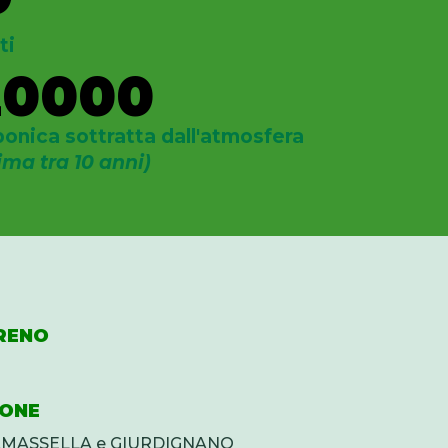
ti
20000
bonica sottratta dall'atmosfera
ima tra 10 anni)
RENO
IONE
ASAMASSELLA e GIURDIGNANO