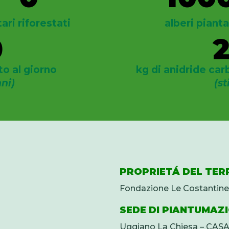
tari riforestati
alberi pianta
0
to al giorno
kg di anidride car
nni)
(st
PROPRIETÁ DEL TER
Fondazione Le Costantine
SEDE DI PIANTUMAZ
Uggiano La Chiesa – C