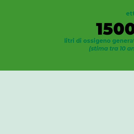
et
150
litri di ossigeno genera
(stima tra 10 a