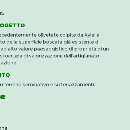
ps
ROGETTO
ecedentemente olivetate colpite da Xylella
 della superficie boscata già esistente di
a ad alto valore paesaggistico di proprietà di un
si occupa di valorizzazione dell’artigianato
mazione
NTO
u terreno seminativo e su terrazzamenti.
NE
one