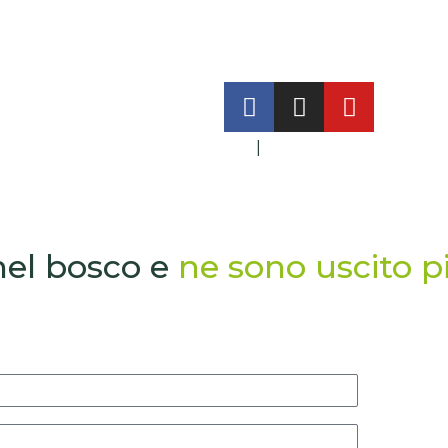
ITA
|
ENG
nel bosco e
ne sono uscito pi