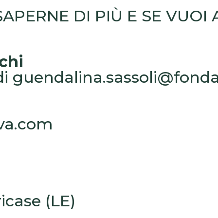
APERNE DI PIÙ E SE VUOI
chi
di
guendalina.sassoli@fond
lva.com
icase (LE)