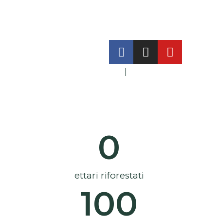
ITA
|
ENG
0
ettari riforestati
100