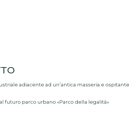
TTO
triale adiacente ad un’antica masseria e ospitante de
l futuro parco urbano «Parco della legalità»