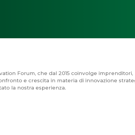
ation Forum, che dal 2015 coinvolge imprenditori, 
onfronto e crescita in materia di innovazione strate
ato la nostra esperienza.
ne, di cui ancora non possediamo le mappe cultura
e per affrontare sfide globali come il cambiamento 
ra devono evolversi per consentire un uso consapev
 solo tecnologica ma anche etica.