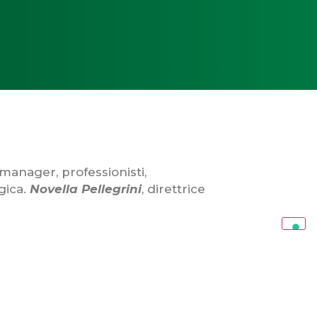
manager, professionisti,
gica.
Novella Pellegrini
, direttrice
li; un mondo dove le innovazioni
climatico e la sostenibilità. Un
ole delle tecnologie, e rendere