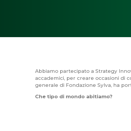
Abbiamo partecipato a Strategy Innov
accademici, per creare occasioni di c
generale di Fondazione Sylva, ha port
Che tipo di mondo abitiamo?
Un mondo nuovo, in fase di costruzio
tecnologiche aprono nuove prospettiv
mondo in cui l’educazione e la cultu
possibile una transizione che sia non