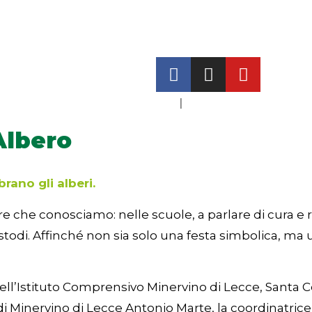
ITA
|
ENG
Albero
brano gli alberi.
che conosciamo: nelle scuole, a parlare di cura e ris
ustodi. Affinché non sia solo una festa simbolica, ma
a nell’Istituto Comprensivo Minervino di Lecce, Santa
 di Minervino di Lecce Antonio Marte, la coordinatric