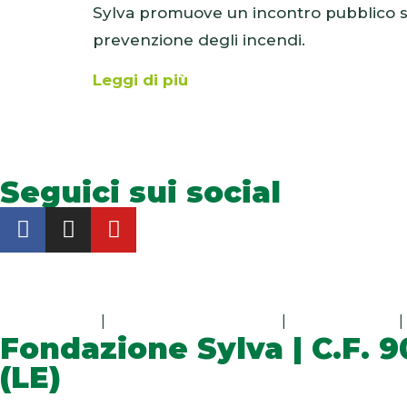
Sylva promuove un incontro pubblico s
prevenzione degli incendi.
Leggi di più
Seguici sui social
DONA IL TUO 5xMILLE
PIANTA CON NOI
Codice etico
|
Relazione di gestione
|
Privacy Policy
|
Fondazione Sylva | C.F. 9
(LE)