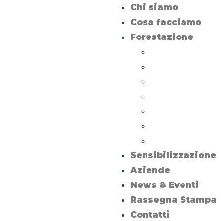
Chi siamo
Cosa facciamo
Forestazione
Arnesano
Minervino di Le
Monteroni di L
Nardò
Specchia
Torre Guaceto
Uggiano La Chi
Sensibilizzazione
Aziende
News & Eventi
Rassegna Stampa
Contatti